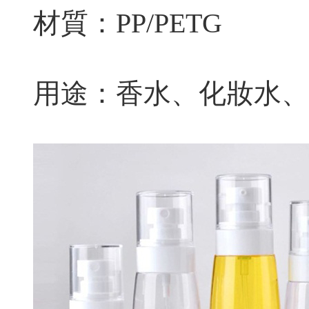
材質：PP/PETG
用途：香水、化妝水、