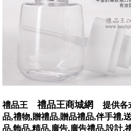
禮品王商城網
禮品王
提供各
,
,
品
禮物
贈禮品
,
贈品禮品
,
伴手禮
,
品
,
飾品
,
精品
,
廣告
,
廣告禮品
,
設計
,