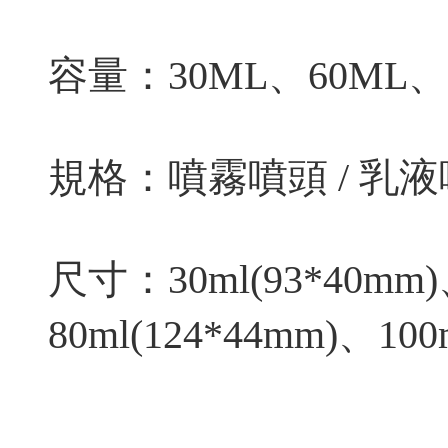
容量：30ML、60ML、
規格：噴霧噴頭 / 乳
尺寸：30ml(93*40mm)
80ml
(124*44mm)
、100