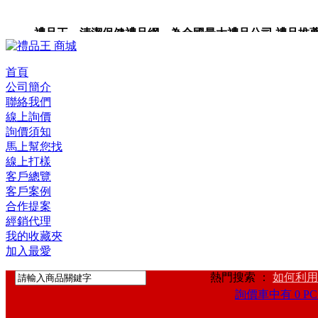
禮品王 清潔保健禮品網 為全國最大禮品公司,禮品推薦,禮品
禮品卡,企業禮品,禮品小物,高級禮品,禮品網站。
首頁
公司簡介
聯絡我們
線上詢價
詢價須知
馬上幫您找
線上打樣
客戶總覽
客戶案例
合作提案
經銷代理
我的收藏夾
加入最愛
熱門搜索 ：
如何利用
詢價車中有 0 PC