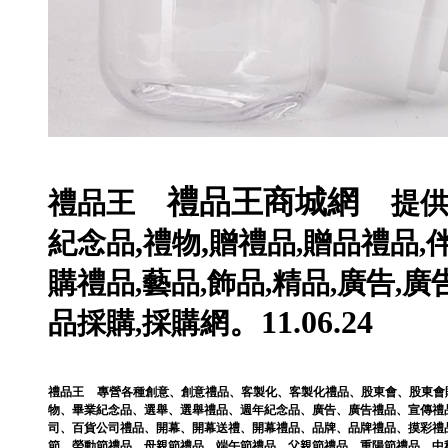
禮品王商城網
禮品王
提
,
,
紀念品
禮物
贈禮品
,
贈品禮品
,
購禮品
,
藝品
,
飾品
,
精品
,
廣告
,
廣
。11.06.24
品採購
,
採購網
禮品王
專營各種
創意
、
創意禮品
、
客製化
、
客製化禮品
、
股東會
、
股東會
物
、
畢業紀念品
、
選舉
、
選舉禮品
、
週年紀念品
、
廣告
、
廣告禮品
、
宣傳禮
司
、
百貨公司禮品
、
開幕
、
開幕送禮
、
開幕禮品
、
品牌
、
品牌禮品
、
摸彩禮
節
、
勞動節禮品
、
母親節禮品
、
端午節禮品
、
父親節禮品
、
重陽節禮品
、
中