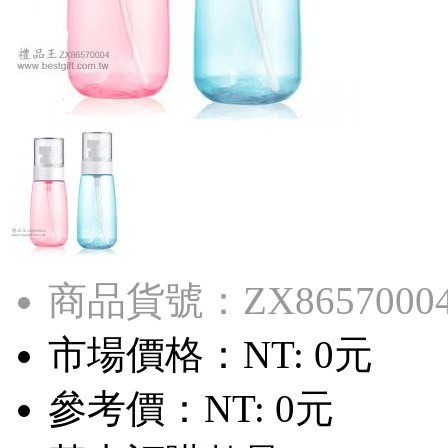
商品貨號：ZX8657000
市場價格：
NT: 0元
參考價：
NT: 0元