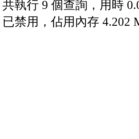
共執行 9 個查詢，用時 0.00
已禁用，佔用內存 4.202 