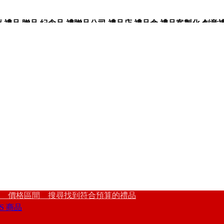
品,贈品,紀念品,禮贈品公司,禮品店,禮品盒,禮品客製化,創意禮品
 價格區間 搜尋找到符合預算的禮品
S 商品