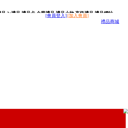
,3c禮品,禮品卡,企業禮品,禮品小物,高級禮品,禮品網站。
[會員登入]
|
[加入會員]
禮品商城