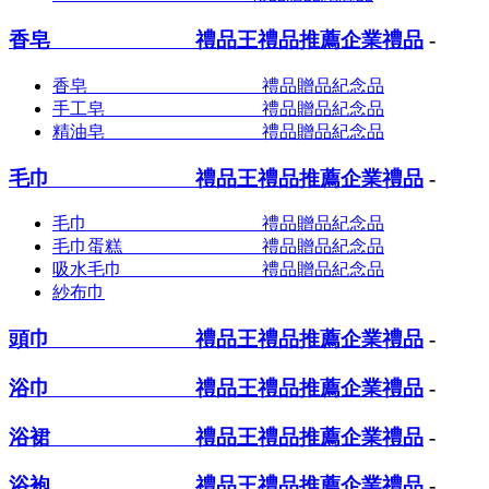
香皂 禮品王禮品推薦企業禮品
-
香皂 禮品贈品紀念品
手工皂 禮品贈品紀念品
精油皂 禮品贈品紀念品
毛巾 禮品王禮品推薦企業禮品
-
毛巾 禮品贈品紀念品
毛巾蛋糕 禮品贈品紀念品
吸水毛巾 禮品贈品紀念品
紗布巾
頭巾 禮品王禮品推薦企業禮品
-
浴巾 禮品王禮品推薦企業禮品
-
浴裙 禮品王禮品推薦企業禮品
-
浴袍 禮品王禮品推薦企業禮品
-