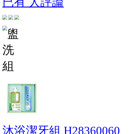
已有 人評論
沐浴潔牙組
H28360060