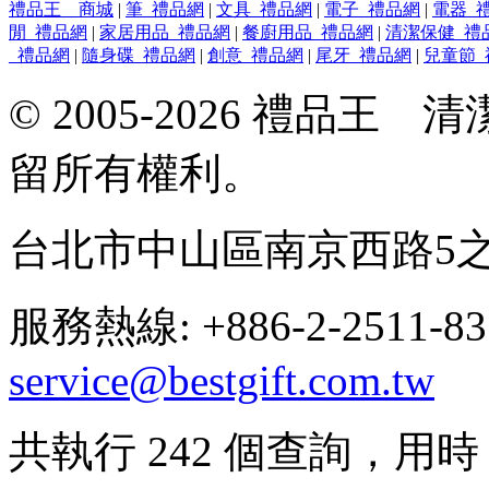
禮品王 商城
|
筆_禮品網
|
文具_禮品網
|
電子_禮品網
|
電器_
閒_禮品網
|
家居用品_禮品網
|
餐廚用品_禮品網
|
清潔保健_禮
_禮品網
|
隨身碟_禮品網
|
創意_禮品網
|
尾牙_禮品網
|
兒童節_
© 2005-2026 禮品
留所有權利。
台北市中山區南京西路5之
服務熱線: +886-2-2511-8
service@bestgift.com.tw
共執行 242 個查詢，用時 0