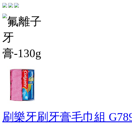
刷樂牙刷牙膏毛巾組
G78