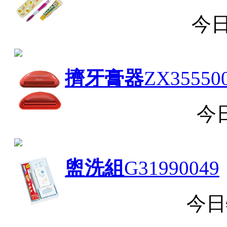
今
擠牙膏器
ZX35550
今
盥洗組
G31990049
今日