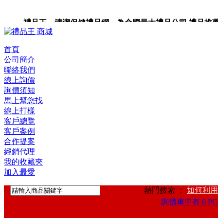
禮品王 清潔保健禮品網 為全國最大禮品公司,禮品推薦,禮品
禮品卡,企業禮品,禮品小物,高級禮品,禮品網站。
首頁
公司簡介
聯絡我們
線上詢價
詢價須知
馬上幫您找
線上打樣
客戶總覽
客戶案例
合作提案
經銷代理
我的收藏夾
加入最愛
熱門搜索 ：
如何利用
詢價車中有 0 PC