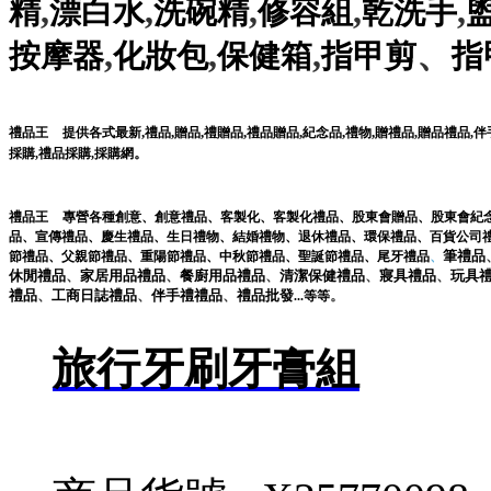
,
,
,
,
,
精
漂白水
洗碗精
修容組
乾洗手
,
,
,
、
按摩器
化妝包
保健箱
指甲剪
指
,
,
,
,
,
,
,
禮品王
提供各式最新
禮品
贈品
禮贈品
禮品贈品
紀念品
禮物
贈禮品
,
贈品禮品
,
伴
。
採購
,
禮品採購
,
採購網
禮品王
專營各種
創意
、
創意禮品
、
客製化
、
客製化禮品
、
股東會贈品
、
股東會紀
品
、
宣傳禮品
、
慶生禮品
、
生日禮物
、
結婚禮物
、
退休禮品
、
環保禮品
、
百貨公司
筆
禮品
節禮品
、
父親節禮品
、
重陽節禮品
、
中秋節禮品
、
聖誕節禮品
、
尾牙禮品
、
休閒
禮品
、
家居用品
禮品
、
餐廚用品
禮品
、
清潔保健
禮品
、
寢具
禮品
、
玩具
禮品
、
工商日誌
禮品
、
伴手禮
禮品
、
禮品
批發
。
...
等等
旅行牙刷牙膏組