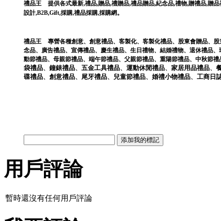
,
,
,
,
,
,
,
禮品王
提供各式最新
禮品
贈品
禮贈品
禮品贈品
紀念品
禮物
贈禮品
,
贈品
。
設計
,
B2B
,
Gift
,
採購
,
禮品採購
,
採購網
禮品王
專營各種
創意
、
創意禮品
、
客製化
、
客製化禮品
、
股東會贈品
、
股
念品
、
廣告禮品
、
宣傳禮品
、
慶生禮品
、
生日禮物
、
結婚禮物
、
退休禮品
、
動節禮品
、
母親節禮品
、
端午節禮品
、
父親節禮品
、
重陽節禮品
、
中秋節禮
袋
禮品
、
鐘錶
禮品
、
五金工具
禮品
、
運動休閒
禮品
、
家居用品
禮品
、
碟
禮品
、
創意
禮品
、
尾牙
禮品
、
兒童節
禮品
、
婚禮小物
禮品
、
工商日
用戶評論
暫時還沒有任何用戶評論