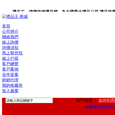
禮品王 清潔保健禮品網 為全國最大禮品公司,禮品推薦,禮品
禮品卡,企業禮品,禮品小物,高級禮品,禮品網站。
首頁
公司簡介
聯絡我們
線上詢價
詢價須知
馬上幫您找
線上打樣
客戶總覽
客戶案例
合作提案
經銷代理
我的收藏夾
加入最愛
熱門搜索 ：
如何利用
詢價車中有 0 PC