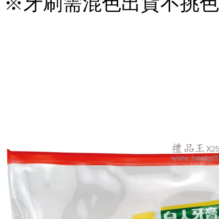
※牙刷需混色出貨不挑色