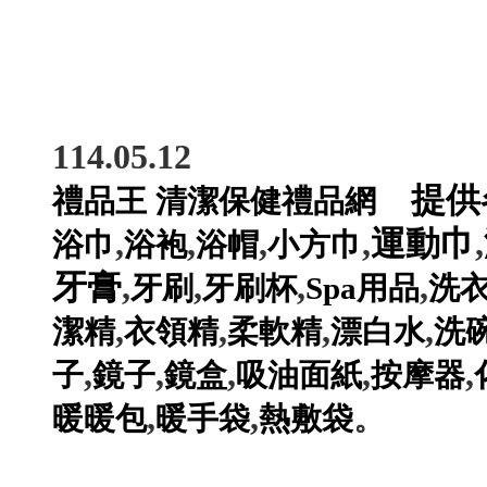
114.05.12
提供
禮品王
清潔保健禮品網
,
,
,
,
運動巾
,
浴巾
浴袍
浴帽
小方巾
牙膏
,
,
,
,
牙刷
牙刷杯
Spa用品
洗
,
,
,
,
潔精
衣領精
柔軟精
漂白水
洗
,
,
,
,
,
子
鏡子
鏡盒
吸油面紙
按摩器
,
,
暖暖包
暖手袋
熱敷袋
。