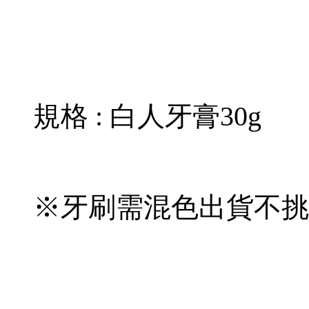
規格 : 白人牙膏30g
※牙刷需混色出貨不挑