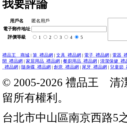
我要評論
用戶名
匿名用戶
電子郵件地址
評價等級
1
2
3
4
5
禮品王 商城
|
筆_禮品網
|
文具_禮品網
|
電子_禮品網
|
電器_
閒_禮品網
|
家居用品_禮品網
|
餐廚用品_禮品網
|
清潔保健_禮
_禮品網
|
隨身碟_禮品網
|
創意_禮品網
|
尾牙_禮品網
|
兒童節_
© 2005-2026 禮品
留所有權利。
台北市中山區南京西路5之