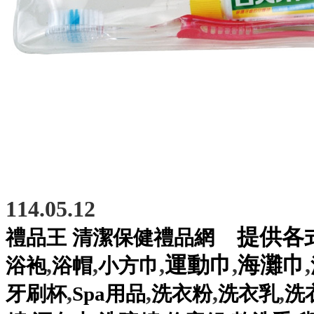
114.05.12
提供各
禮品王
清潔保健禮品網
,
,
,
運動巾
,
海灘巾
,
浴袍
浴帽
小方巾
,
,
,
,
牙刷杯
Spa用品
洗衣粉
洗衣乳
洗