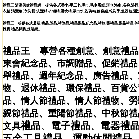
提供各式
,
,
,
,
,
,
,
禮品王
清潔保健禮品網
香皂
手工皂
毛巾
毛巾蛋糕
頭巾
浴巾
浴袍
浴帽
,
,
冷洗精,
,
,
,
,
,
,
,
,
盥
衣精
清潔劑
洗潔精
衣領精
柔軟精
漂白水
洗碗精
修容組
乾洗手
盥洗包
,
,
,
,
,
,
,
禮品王
提供各式最新
禮品
贈品
禮贈品
禮品贈品
紀念品
禮物
贈禮品
,
贈品禮品
,
伴
。
採購
,
禮品採購
,
採購網
禮品王
專營各種
創意
、
創意禮品
東會紀念品
、
市調贈品
、
促銷禮品
舉禮品
、
週年紀念品
、
廣告禮品
、
物
、
退休禮品
、
環保禮品
、
百貨公
品
、
情人節禮品
、
情人節禮物
、
勞
親節禮品
、
重陽節禮品
、
中秋節禮
、
、
禮品
電子
禮品
電器
禮
文具
、
五金工具
禮品
運動休閒
禮品