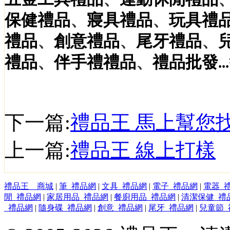
、
、
保健
禮品
寢具
禮品
玩具
禮
、
、
、
禮品
創意
禮品
尾牙
禮品
、
、
禮品
伴手禮
禮品
禮品
批發
...
下一篇:
禮品王 馬上幫您
上一篇:
禮品王 線上打樣
禮品王 商城
|
筆_禮品網
|
文具_禮品網
|
電子_禮品網
|
電器_
閒_禮品網
|
家居用品_禮品網
|
餐廚用品_禮品網
|
清潔保健_禮
_禮品網
|
隨身碟_禮品網
|
創意_禮品網
|
尾牙_禮品網
|
兒童節_