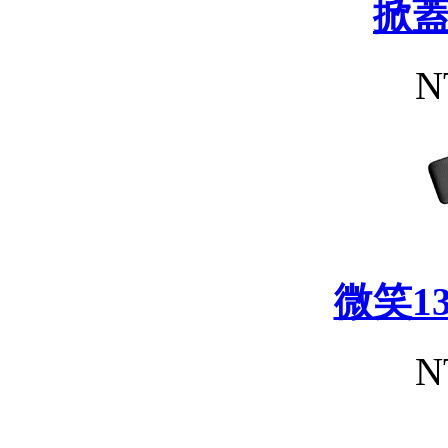
掀
N
微笑1
N