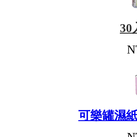
3
N
可樂罐濕
N