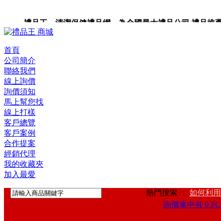
禮品王 清潔保健禮品網 為全國最大禮品公司,禮品推薦,禮品
禮品卡,企業禮品,禮品小物,高級禮品,禮品網站。
首頁
公司簡介
聯絡我們
線上詢價
詢價須知
馬上幫您找
線上打樣
客戶總覽
客戶案例
合作提案
經銷代理
我的收藏夾
加入最愛
熱門搜索 ：
如何利用
詢價車中有 0 PC