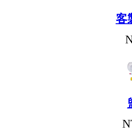
客
N
N