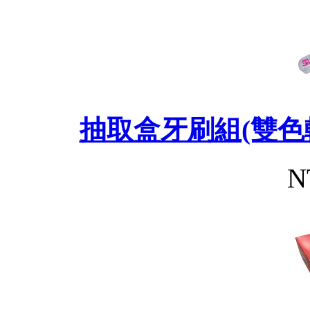
抽取盒牙刷組(雙色
N