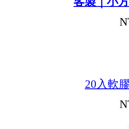
客製｜小方巾
N
20入軟
N