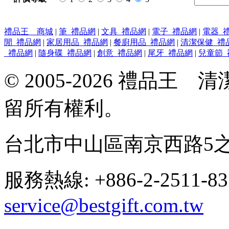
禮品王 商城
|
筆_禮品網
|
文具_禮品網
|
電子_禮品網
|
電器_
閒_禮品網
|
家居用品_禮品網
|
餐廚用品_禮品網
|
清潔保健_禮
_禮品網
|
隨身碟_禮品網
|
創意_禮品網
|
尾牙_禮品網
|
兒童節_
© 2005-2026 禮品
留所有權利。
台北市中山區南京西路5之
服務熱線: +886-2-2511-8
service@bestgift.com.tw