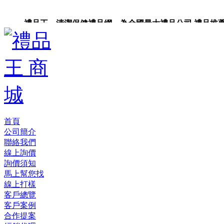
禮品王 清潔保健禮品網 為全國最大禮品公司,禮品推薦,禮品
禮品卡,企業禮品,禮品小物,高級禮品,禮品網站。
首頁
公司簡介
聯絡我們
線上詢價
詢價須知
馬上幫您找
線上打樣
客戶總覽
客戶案例
合作提案