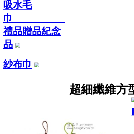
吸水毛
巾
禮品贈品紀念
品
紗布巾
超細纖維方型