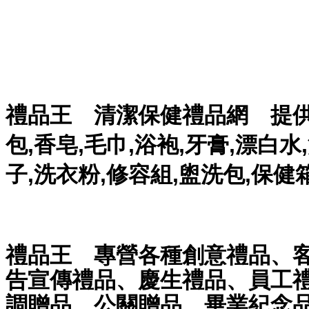
禮品王　清潔保健禮品網　提供各
包,香皂,毛巾,浴袍,牙膏,漂白水
子,洗衣粉,修容組,盥洗包,保健
禮品王　專營各種創意禮品、
告宣傳禮品、慶生禮品、員工
調贈品、公關贈品、畢業紀念