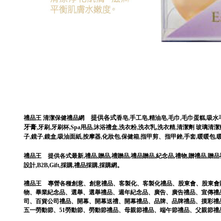
提供各式
,
,
,
,
,
禮品王
清潔保健禮品網
香皂
手工皂
精油皂
毛巾
毛巾蛋糕
吸水
牙膏
,
,
,
,
,
,
,
,
牙刷
牙刷杯
Spa用品
沐浴禮盒
洗衣粉
洗衣乳
洗衣精
清潔劑
玻璃清潔
,
,
,
,
,
,
,
、
,
,
,
子
鏡子
鏡盒
吸油面紙
按摩器
化妝包
保健箱
指甲剪
指甲銼
手套
暖暖包
,
,
,
,
,
,
,
禮品王
提供各式最新
禮品
贈品
禮贈品
禮品贈品
紀念品
禮物
贈禮品
,
贈品
。
設計
,
B2B
,
Gift
,
採購
,
禮品採購
,
採購網
禮品王
專營各種
創意
、
創意禮品
、
客製化
、
客製化禮品
、
股東會
、
股東會
物
、
畢業紀念品
、
選舉
、
選舉禮品
、
週年紀念品
、
廣告
、
廣告禮品
、
宣傳禮
司
、
百貨公司禮品
、
開幕
、
開幕送禮
、
開幕禮品
、
品牌
、
品牌禮品
、
摸彩禮
五一勞動節
、
51勞動節
、
勞動節禮品
、
母親節禮品
、
端午節禮品
、
父親節禮