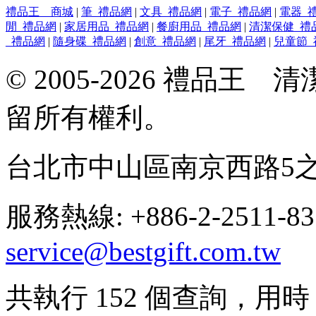
禮品王 商城
|
筆_禮品網
|
文具_禮品網
|
電子_禮品網
|
電器_
閒_禮品網
|
家居用品_禮品網
|
餐廚用品_禮品網
|
清潔保健_禮
_禮品網
|
隨身碟_禮品網
|
創意_禮品網
|
尾牙_禮品網
|
兒童節_
© 2005-2026 禮品
留所有權利。
台北市中山區南京西路5之
服務熱線: +886-2-2511-8
service@bestgift.com.tw
共執行 152 個查詢，用時 0