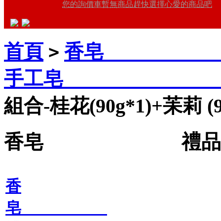
您的詢價車暫無商品趕快選擇心愛的商品吧
首頁
香皂 禮品
>
手工皂 禮品
組合-桂花(90g*1)+苿莉 (9
香皂 禮品王禮
香
皂