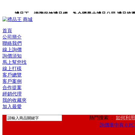
禮品王 清潔保健禮品網 為全國最大禮品公司,禮品推薦,禮品
禮品卡,企業禮品,禮品小物,高級禮品,禮品網站。
首頁
公司簡介
聯絡我們
線上詢價
詢價須知
馬上幫您找
線上打樣
客戶總覽
客戶案例
合作提案
經銷代理
我的收藏夾
加入最愛
熱門搜索 ：
如何利用
詢價車中有 0 PC