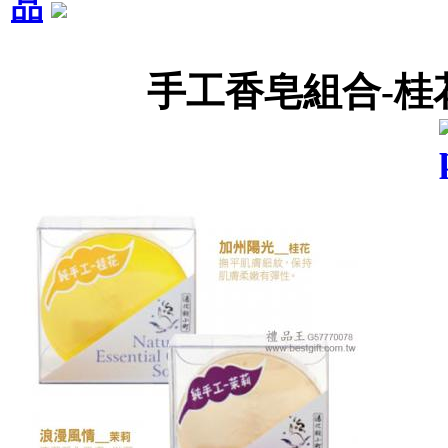
品
手工香皂組合-桂花(9