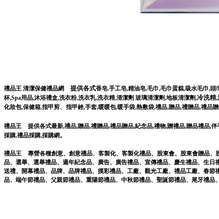
提供各式
,
,
,
,
,
,
禮品王
清潔保健禮品網
香皂
手工皂
精油皂
毛巾
毛巾蛋糕
吸水毛巾
頭
,
,
,
,
,
,
,
,
冷洗精,
杯
Spa用品
沐浴禮盒
洗衣粉
洗衣乳
洗衣精
清潔劑
玻璃清潔劑
地板清潔劑
,
,
、
,
,
,
,
,
,
,
,
化妝包
保健箱
指甲剪
指甲銼
手套
暖暖包
暖手袋
熱敷袋
禮品
贈品
禮贈品
禮品贈
,
,
,
,
,
,
,
禮品王
提供各式最新
禮品
贈品
禮贈品
禮品贈品
紀念品
禮物
贈禮品
,
贈品禮品
,
伴
。
採購
,
禮品採購
,
採購網
禮品王
專營各種
創意
、
創意禮品
、
客製化
、
客製化禮品
、
股東會
、
股東會贈品
、
品
、
選舉
、
選舉禮品
、
週年紀念品
、
廣告
、
廣告禮品
、
宣傳禮品
、
慶生禮品
、
生日
送禮
、
開幕禮品
、
品牌
、
品牌禮品
、
摸彩禮品
、
工廠
、
觀光工廠
、
禮品工廠
、
春節
品
、
端午節禮品
、
父親節禮品
、
重陽節禮品
、
中秋節禮品
、
聖誕節禮品
、
尾牙禮品