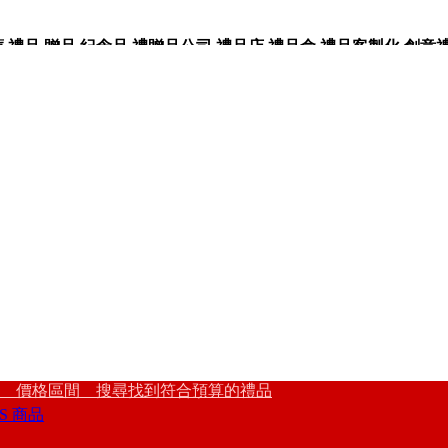
品,贈品,紀念品,禮贈品公司,禮品店,禮品盒,禮品客製化,創意禮品
 價格區間 搜尋找到符合預算的禮品
S 商品