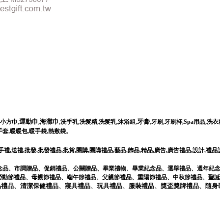
,
運動巾
,
海灘巾
,
,
,
,
,
牙膏
,
,
,
,
小方巾
洗手乳
洗髮精
洗髮乳
沐浴組
牙刷
牙刷杯
Spa用品
洗衣
,
,
,
手套
暖暖包
暖手袋
熱敷袋
。
手禮
,
送禮
,
批發
,
批發禮品
,
批貨
,
團購
,
團購禮品
,
藝品
,
飾品
,
精品
,
廣告
,
廣告禮品
,
設計
,
禮品
念品
、
市調贈品
、
促銷禮品
、
公關贈品
、
畢業禮物
、
畢業紀念品
、
選舉禮品
、
週年紀
勞動節禮品
、
母親節禮品
、
端午節禮品
、
父親節禮品
、
重陽節禮品
、
中秋節禮品
、
聖誕
品
禮品
、
清潔保健
禮品
、
寢具
禮品
、
玩具
禮品
、
服裝
禮品
、
獎盃獎牌
禮品
、
隨身