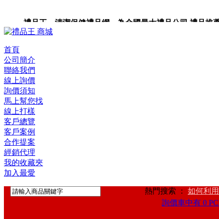
禮品王 清潔保健禮品網 為全國最大禮品公司,禮品推薦,禮
首頁
公司簡介
聯絡我們
線上詢價
詢價須知
馬上幫您找
線上打樣
客戶總覽
客戶案例
合作提案
經銷代理
我的收藏夾
加入最愛
熱門搜索 ：
如何利用
詢價車中有 0 PC