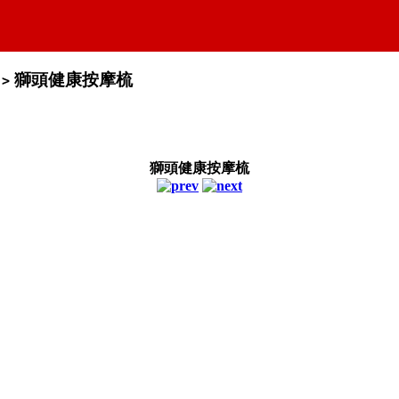
獅頭健康按摩梳
>
獅頭健康按摩梳