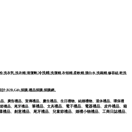
,
,
,
,
冷洗精,
,
,
,
,
,
,
粉
洗衣乳
洗衣精
清潔劑
洗潔精
衣領精
柔軟精
漂白水
洗碗精
修容組
乾洗
。
設計
,
B2B
,
Gift
,
採購
,
禮品採購
,
採購網
念品
、
廣告禮品
、
宣傳禮品
、
慶生禮品
、
生日禮物
、
結婚禮物
、
退休禮品
、
環保禮
筆
禮品
、
禮品
、
電子
禮品
、
電器
禮品
、
皮件
禮品
、
箱
節禮品
、
尾牙禮品
、
文具
碟
禮品
、
創意
禮品
、
尾牙
禮品
、
兒童節
禮品
、
婚禮小物
禮品
、
工商日誌
禮品
、